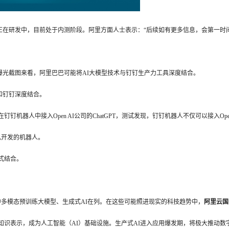
PT正在研发中，目前处于内测阶段。阿里方面人士表示：“后续如有更多信息，会第一时
从曝光截图来看，阿里巴巴可能将AI大模型技术与钉钉生产力工具深度结合。
将和钉钉深度结合。
机器人中接入Open AI公司的ChatGPT，测试发现，钉钉机器人不仅可以接入Ope
自己开发的机器人。
式结合。
，其中多模态预训练大模型、生成式AI在列。在这些可能照进现实的科技趋势中，
阿里云国
识表示，成为人工智能（AI）基础设施。生产式AI进入应用爆发期，将极大推动数