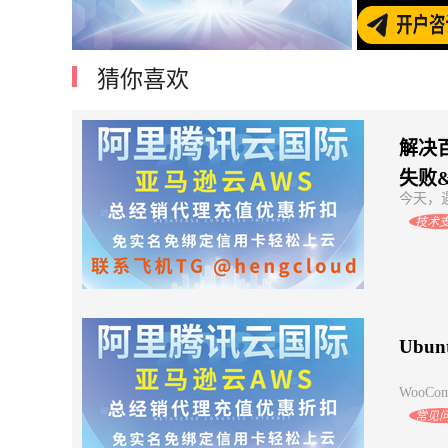
猜你喜欢
阿里云腾讯云国际账号开户亚马逊云优
如何
惠注册
解决百
失败&
今天，遇
技术
Ubu
WooCom
常见