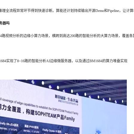
AI推理全流程异常环节得到快速诊断。算能还计划持续输出开源Demo和Pipeline，让计
务器吗
1-4路视频分析的边缘小算力场景，横跨到高达200路的智能分析的大算力场景，覆盖各
1684实现了8~16路的智能分析AI边缘微服务器，以及通过BM1684的算力堆叠实现