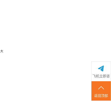
买大
飞机立即咨
询
返回顶部