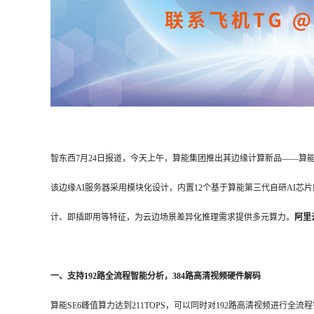
智东西7月24日报道，今天上午，算能集团推出其边缘计算新品——算能
该边缘AI服务器采用模块化设计，内置12个基于算能第三代自研AI芯片B
计、即插即用等特征，为云边场景差异化推理需求提供多元算力。
阿里
一、支持
192
路全流程智能分析，
384
路高清视频硬件解码
算能SE6峰值算力达到211TOPS，可以同时对192路高清视频进行全流