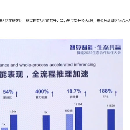
6在能效比上能实现有54%的提升，算力密度提升多达4倍，典型分类网络ResNet-5