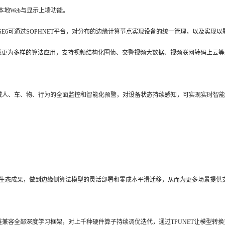
本地Web与显示上墙功能。
SE6可通过SOPHNET平台，对分布的边缘计算节点实现设备的统一管理，以及实现以
承载更为多样的算法应用，支持视频结构化圈侦、交警视频大数据、视频联网转码上云等
区域人、车、物、行为的全面监控和智能化预警，对设备状态持续感知，可实现实时智
M的生态成果，做到边缘侧算法模型的灵活部署和零成本平滑迁移，从而为更多场景提供
链兼容全部深度学习框架，对上千种硬件算子持续调优迭代，通过TPUNET让模型转换