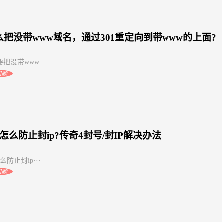
么把没带www域名，通过301重定向到带www的上面?
把没带www···
问题
怎么防止封ip?传奇4封号/封IP解决办法
么防止封ip···
问题