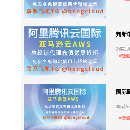
判断电
购买过香
常见
国际
国际腾
···
阿里